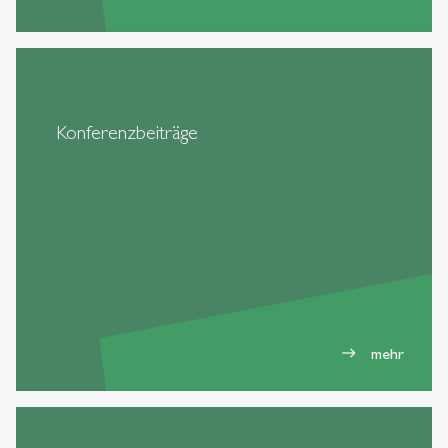
Konferenzbeiträge
mehr
east