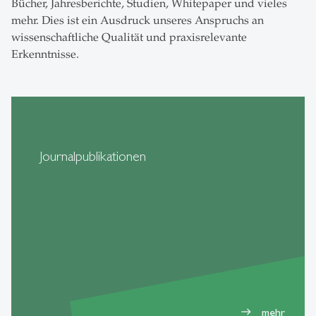
Bücher, Jahresberichte, Studien, Whitepaper und vieles
mehr. Dies ist ein Ausdruck unseres Anspruchs an
wissenschaftliche Qualität und praxisrelevante
Erkenntnisse.
Journalpublikationen
mehr
east