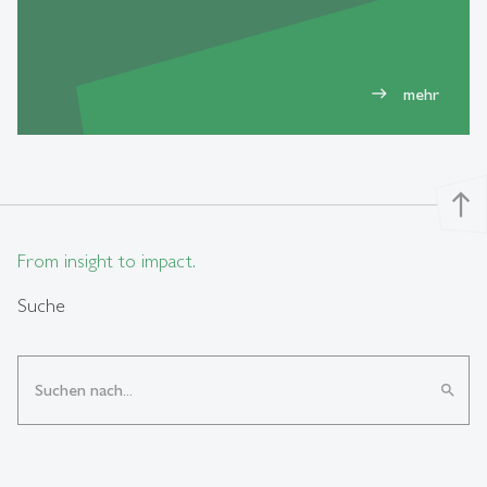
mehr
east
north
From insight to impact.
Suche
search