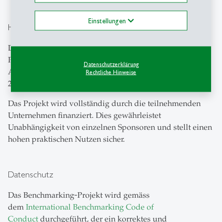
Einstellungen
Hintergrund
Das QA Benchmarking wurde gemeinsam mit führenden
Pharmaunternehmen entwickelt, um Relevanz und
Datenschutzerklärung
Anwendbarkeit sicherzustellen. Es wurde im Frühjahr
Rechtliche Hinweise
2023 offiziell eingeführt.
Das Projekt wird vollständig durch die teilnehmenden
Unternehmen finanziert. Dies gewährleistet
Unabhängigkeit von einzelnen Sponsoren und stellt einen
hohen praktischen Nutzen sicher.
Datenschutz
Das Benchmarking‑Projekt wird gemäss
dem
International Benchmarking Code of
Conduct
durchgeführt, der ein korrektes und