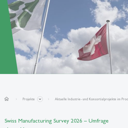
home
Projekte
Aktuelle Industrie- und Konsortialprojekte im P
Swiss Manufacturing Survey 2026 – Umfrage