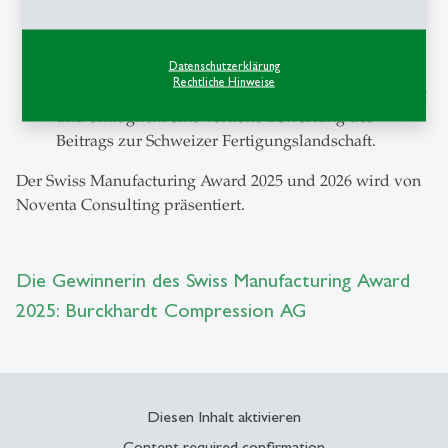
fünf bestplatzierten Unternehmen der quantitativen
Phase wählt eine unabhängige Jury den Gewinner
Datenschutzerklärung
des Swiss Manufacturing Award. Dieser zweite
Rechtliche Hinweise
Schritt dient der Validierung der Selbsteinschätzung
und ermöglicht eine vertiefte Bewertung des
Beitrags zur Schweizer Fertigungslandschaft.
Der Swiss Manufacturing Award 2025 und 2026 wird von
Noventa Consulting präsentiert.
Die Gewinnerin des Swiss Manufacturing Award
2025: Burckhardt Compression AG
Diesen Inhalt aktivieren
Content required confirmation