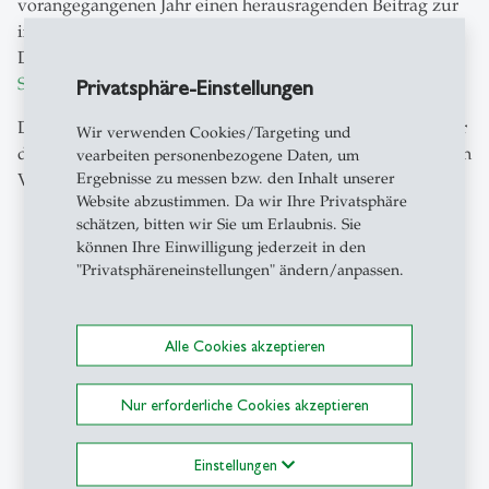
vorangegangenen Jahr einen herausragenden Beitrag zur
industriellen Wertschöpfung in der Schweiz geleistet hat.
Die Preisverleihung findet im Rahmen der jährlichen
St.Galler Produktionsmanagement-Tagung
statt.
Privatsphäre-Einstellungen
Die Swiss Manufacturing Survey bildet die Grundlage für
Wir verwenden Cookies/Targeting und
die Auswahl des Award‑Gewinners in einem zweistufigen
vearbeiten personenbezogene Daten, um
Ergebnisse zu messen bzw. den Inhalt unserer
Verfahren.
Website abzustimmen. Da wir Ihre Privatsphäre
Zunächst erfolgt eine
quantitative Vorauswahl
: Auf
schätzen, bitten wir Sie um Erlaubnis. Sie
können Ihre Einwilligung jederzeit in den
Basis der Selbsteinschätzung der Unternehmen in
"Privatsphäreneinstellungen" ändern/anpassen.
der Umfrage berechnen wir deren Beitrag zur
Schweizer Industrie. Finanzielle,
produktionstechnische und marktbezogene
Alle Cookies akzeptieren
Leistungsindikatoren sowie Angaben zu
Investitionen in Produktionskapazitäten und
Nur erforderliche Cookies akzeptieren
Technologien in der Schweiz stehen dabei im
Mittelpunkt.
Anschließend folgt eine
qualitative Endauswahl
:
Einstellungen
Anhand von Interviews und Fallstudien mit den