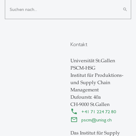
search
Kontakt
Universität St.Gallen
PSCM-HSG
Institut für Produktions-
und Supply Chain
Management
Dufourstr. 40a
CH-9000 St.Gallen
+41 71 224 72 80
pscm
@
unisg.ch
Das Institut für Supply