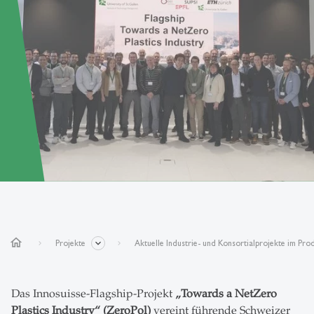
home
Projekte
Aktuelle Industrie- und Konsortialprojekte im P
Das Innosuisse-Flagship-Projekt
„Towards a NetZero
Plastics Industry“ (ZeroPol)
vereint führende Schweizer